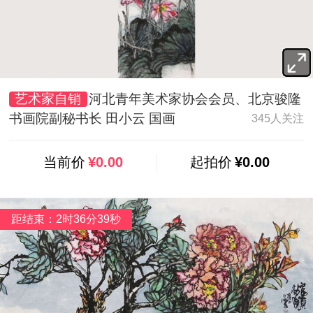
艺术家自销
河北青年美术家协会会员、北京骏隆
书画院副秘书长 田小云 国画
345人关注
当前价
¥0.00
起拍价
¥0.00
距结束：2时36分38秒