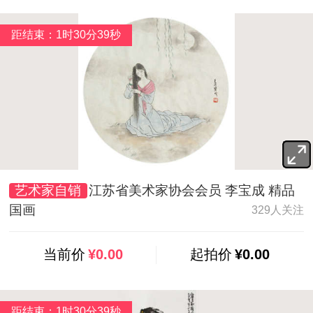
距结束：1时30分37秒
艺术家自销
江苏省美术家协会会员 李宝成 精品
国画
329人关注
当前价
¥0.00
起拍价
¥0.00
距结束：1时30分37秒