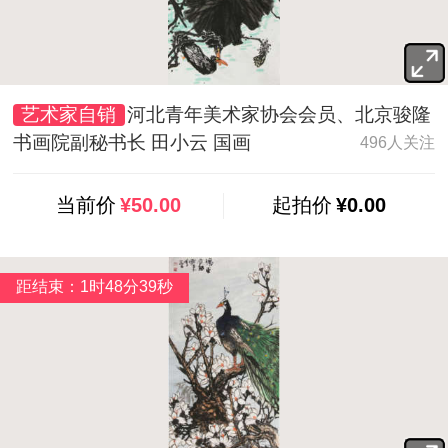
艺术家自销
河北青年美术家协会会员、北京骏隆
书画院副秘书长 田小云 国画
496人关注
当前价
¥50.00
起拍价
¥0.00
距结束：1时48分37秒