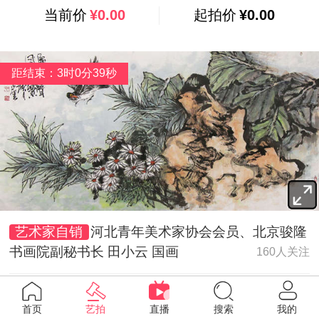
当前价
¥0.00
起拍价
¥0.00
距结束：3时0分38秒
艺术家自销
河北青年美术家协会会员、北京骏隆
书画院副秘书长 田小云 国画
160人关注
当前价
¥0.00
起拍价
¥0.00
首页
艺拍
直播
搜索
我的