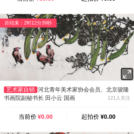
距结束：2时12分37秒
艺术家自销
河北青年美术家协会会员、北京骏隆
书画院副秘书长 田小云 国画
121人关注
当前价
¥0.00
起拍价
¥0.00