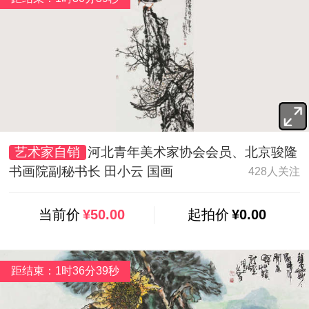
艺术家自销
河北青年美术家协会会员、北京骏隆
书画院副秘书长 田小云 国画
428人关注
当前价
¥50.00
起拍价
¥0.00
距结束：1时36分37秒