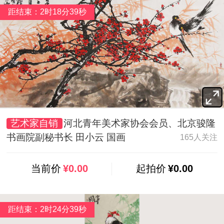
距结束：2时18分37秒
艺术家自销
河北青年美术家协会会员、北京骏隆
书画院副秘书长 田小云 国画
165人关注
当前价
¥0.00
起拍价
¥0.00
距结束：2时24分37秒