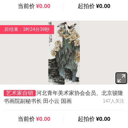
当前价
¥0.00
起拍价
¥0.00
距结束：1时24分37秒
艺术家自销
河北青年美术家协会会员、北京骏隆
书画院副秘书长 田小云 国画
147人关注
当前价
¥0.00
起拍价
¥0.00