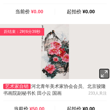
当前价
¥0.00
起拍价
¥0.00
距结束：2时6分37秒
艺术家自销
河北青年美术家协会会员、北京骏隆
书画院副秘书长 田小云 国画
233人关注
当前价
¥50.00
起拍价
¥0.00