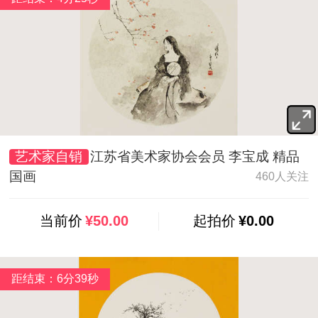
艺术家自销
江苏省美术家协会会员 李宝成 精品
国画
460人关注
当前价
¥50.00
起拍价
¥0.00
距结束：6分37秒