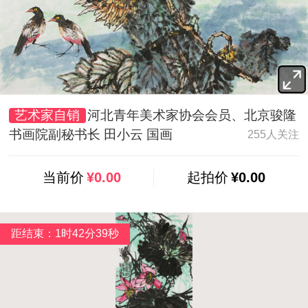
艺术家自销
河北青年美术家协会会员、北京骏隆
书画院副秘书长 田小云 国画
255人关注
当前价
¥0.00
起拍价
¥0.00
距结束：1时42分37秒