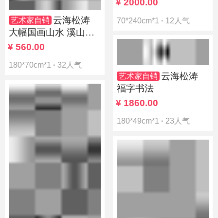
授北京奥林匹克书画
¥
2000.00
院荣誉院长
云海松涛
艺术家自销
70*240cm*1
·
12人气
大幅国画山水 溪山幽
居图
¥
560.00
180*70cm*1
·
32人气
云海松涛
艺术家自销
福字书法
¥
1860.00
180*49cm*1
·
23人气