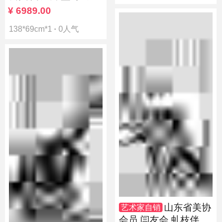
铁骨苍
¥
6989.00
138*69cm*1
·
0人气
山东省美协
艺术家自销
会员 闫友会 虬枝伴傲