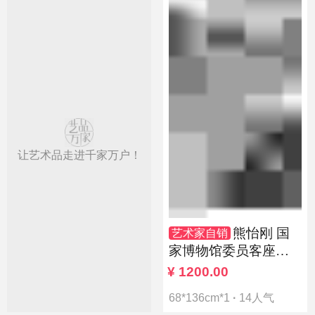
让艺术品走进千家万户！
熊怡刚 国
艺术家自销
家博物馆委员客座教
授北京奥林匹克书画
¥
1200.00
院荣誉院长
68*136cm*1
·
14人气