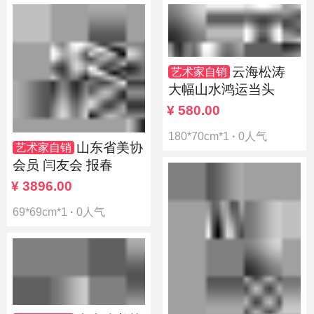
云海松涛
艺术家自销
大幅山水鸿运当头
¥
580.00
180*70cm*1
·
0人气
山东省美协
艺术家自销
会员 闫友会 报春
¥
3896.00
69*69cm*1
·
0人气