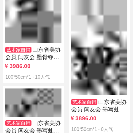
山东省美协
艺术家自销
会员 闫友会 墨骨铮铮
岁月长
¥
3986.00
100*50cm*1
·
10人气
山东省美协
艺术家自销
会员 闫友会 墨写虬枝
铁骨苍
¥
3896.00
山东省美协
艺术家自销
100*50cm*1
·
0人气
会员 闫友会 墨写虬枝