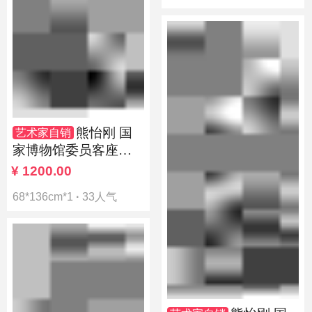
熊怡刚 国
艺术家自销
家博物馆委员客座教
授北京奥林匹克书画
¥
1200.00
院荣誉院长
68*136cm*1
·
33人气