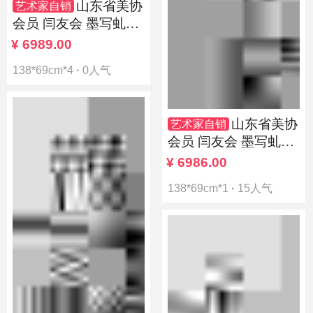
山东省美协
艺术家自销
会员 闫友会 墨写虬枝
铁骨苍
¥
6989.00
138*69cm*4
·
0人气
山东省美协
艺术家自销
会员 闫友会 墨写虬枝
铁骨苍
¥
6986.00
138*69cm*1
·
15人气